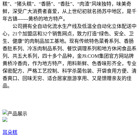
糕”、“猪头糕”、“香肠”、“香肚”、“肉渣”风味独特，味美奇
鲜，深受广大消费者喜爱，从上世纪初就名扬苏中地区，是千
年古镇-------黄桥的地方特产。
公司拥有全自动化流水生产线及低温全自动化立体配送中
心，21个加盟店和32个销售网点，致力打造“绿色、安全、卫
生、健康”的肉制品加工基地。现有传统特色菜肴系列、香肠
香肚系列、冷冻肉制品系列、餐饮调理系列和地方休闲食品系
列、共五大系列，四十多个品种，金J9.COM集团官方网站牌
黄桥冷香肉，作为地方特产，用料新鲜、色香味形齐全，专业
保密配方、严格工艺控制、科学杀菌包装、开袋食用方便、清
香爽口、回味无穷、适合居家旅游享用、又是馈赠亲友的佳
品。
耳朵糕