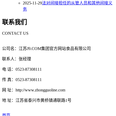
2025-11-29
法对间接担任的从管人员和其他间接义
务
联系我们
CONTACT US
公司名：江苏J9.COM集团官方网站食品有限公司
联系人：张经理
电 话：0523-87308111
传 真：0523-87308111
网 址：http://www.zhongguoline.com
地 址：江苏省泰兴市黄桥镇通联路1号
首页