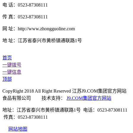
电 话：0523-87308111
传 真：0523-87308111
网 址：http://www.zhongguoline.com
地 址：江苏省泰兴市黄桥镇通联路1号
首页
一键拨号
一键信息
顶部
CopyRight 2018 All Right Reserved 江苏J9.COM集团官方网站
食品有限公司 技术支持：
J9.COM集团官方网站
地址：江苏省泰兴市黄桥镇通联路1号 电话：0523-87308111
传真：0523-87308111
网站地图