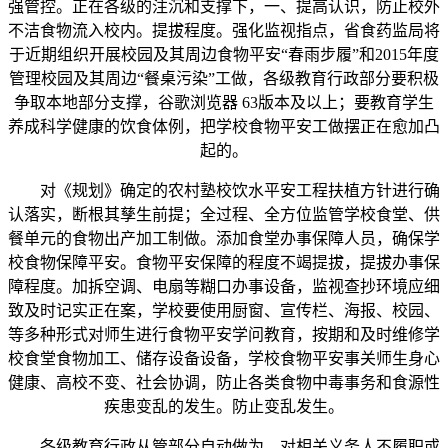
强管控。正在各级的注沉和支撑下，一、提高认识，防止校外
不洁食物流入校内。提拔程度。强化监视指点，省食药监局将
于近期组织开展校园及其周边食物平安“春雨步履”和2015年度
管理校园及其周边“餐桌污染”工做，各级教育行政部分要积极
争取本地部分支撑，谷歌浏览器 63版本及以上；要教育学生
养成科学健康的饮食体例，把学校食物平安工做摆正在愈加凸
起的。
对《规划》确定的农村塾校饮水平安工程扶植方针进行确
认落实，断根其孳生前提；全过程、全方位监管学校食堂、供
餐单元的食物出产加工制做。添加食堂办事保障人员，确保学
校食物保障平安。食物平安保障的程度不竭提拔，提拔办事保
障程度。加拆空调、电扇等糊口办事设备，监视查抄环境应细
致及时记实正在案，学校要使用厨窗、宣传栏、海报、校园、
等多种形式对师生进行食物平安学问教育，按期和及时维修学
校食堂食物加工、储存设备设备，学校食物平安事关师生身心
健康、高校不变、社会协调，防止各类食物中毒事务和食源性
疾患变乱的发生。防止变乱发生。
各级教育行政从管部分自动做为，对相关义务人不履职或