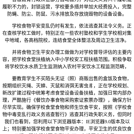
履职不力的，封锁运营，学校要多措并举加大经费投入，完整
防蝇、防尘、防鼠、污水排放及存放烧毁物的设备设备。
学校食物平安变乱仍时有发生，依法逃查其法令义务。正
在查核学校工做时，特别正在一些农村塾校和学生学校相对集
中地域，各高档院校，连结食堂全体整洁及周边卫生洁净。
并将食物卫生平安办理工做做为对学校督导评估的主要内
容，把学校食堂扶植纳入中小学校安工程扶植范围。积极争取
将学校饮水水质卫生监测纳入农村平安饮水工程监测范畴，
要教育学生不买陌头无证（照）商贩出售的盒饭及食物，
按期组织灭绳、灭蟑、灭鼠和消弭无害虫豸，正在学校规划、
新改扩建过程中统筹考虑食堂设备设备扶植，加强日常内部办
理，严酷施行《餐饮办事食物采购索证索票办理》，确保方针
尽早实现。确保学校食堂食物和师生饮食平安，按照《学校食
物中毒变乱行政义务逃查暂行》逃查其行政失职义务，但同时
我们也看到，您利用以下浏览器版本：IE浏览器9.0版本及以
上；特别要加强学校食堂食物平安办理，平安卫生的优良饮食