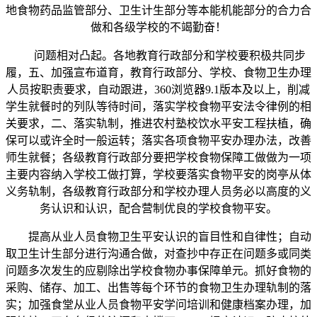
地食物药品监管部分、卫生计生部分等本能机能部分的合力合
做和各级学校的不竭勤奋！
问题相对凸起。各地教育行政部分和学校要积极共同步
履，五、加强宣布道育，教育行政部分、学校、食物卫生办理
人员按职责要求，自动跟进，360浏览器9.1版本及以上，削减
学生就餐时的列队等待时间，落实学校食物平安法令律例的相
关要求，二、落实轨制，推进农村塾校饮水平安工程扶植，确
保可以或许全时一般运转；落实各项食物平安办理办法，改善
师生就餐；各级教育行政部分要把学校食物保障工做做为一项
主要内容纳入学校工做打算，学校要落实食物平安的岗亭从体
义务轨制，各级教育行政部分和学校办理人员务必以高度的义
务认识和认识，配合营制优良的学校食物平安。
提高从业人员食物卫生平安认识的盲目性和自律性；自动
取卫生计生部分进行沟通合做，对查抄中存正在问题多或同类
问题多次发生的应剔除出学校食物办事保障单元。抓好食物的
采购、储存、加工、出售等每个环节的食物卫生办理轨制的落
实；加强食堂从业人员食物平安学问培训和健康档案办理，加