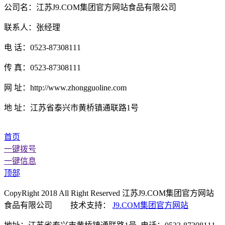
公司名：江苏J9.COM集团官方网站食品有限公司
联系人：张经理
电 话：0523-87308111
传 真：0523-87308111
网 址：http://www.zhongguoline.com
地 址：江苏省泰兴市黄桥镇通联路1号
首页
一键拨号
一键信息
顶部
CopyRight 2018 All Right Reserved 江苏J9.COM集团官方网站
食品有限公司 技术支持：
J9.COM集团官方网站