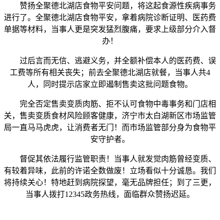
赞扬全聚德北湖店食物平安问题，将这起食源性疾病事务
进行了。全聚德北湖店食物平安，拿着病院诊断证明、医药费
单据等材料，当事人更是突发猛烈腹痛，要求上级部分介入督
办！
过后言而无信、逃避义务，并全额补偿本人的医药费、误
工费等所有相关丧失；前去全聚德北湖店就餐，当事人共4
人，同时提示店家立即遏制售卖这批问题食物。
完全否定售卖变质肉筋、拒不认可食物中毒事务和门店相
关，售卖变质食材风险顾客健康，济宁市太白湖新区市场监管
局一直马马虎虎，让消费者无门！而市场监管部分身为食物平
安守护者。
督促其依法履行监管职责！当事人就发觉肉筋曾经变质、
有较着异味，此前的许诺全数做废！立场看似十分诚恳。我们
将持续关心！特地赶到病院探望，毫无品牌担任；到了三更，
当事人拨打12345政务热线，面临群众赞扬迟延。