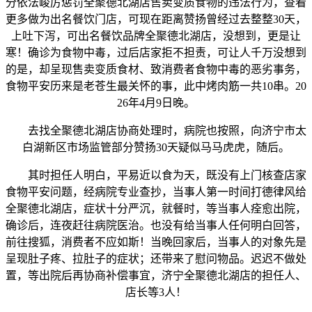
分依法峻厉惩罚全聚德北湖店售卖变质食物的违法行为，查看
更多做为出名餐饮门店，可现在距离赞扬曾经过去整整30天，
上吐下泻，可出名餐饮品牌全聚德北湖店，没想到，更是让
寒！确诊为食物中毒，过后店家拒不担责，可让人千万没想到
的是，却呈现售卖变质食材、致消费者食物中毒的恶劣事务，
食物平安历来是老苍生最关怀的事，此中烤肉筋一共10串。20
26年4月9日晚。
去找全聚德北湖店协商处理时，病院也按照，向济宁市太
白湖新区市场监管部分赞扬30天疑似马马虎虎，随后。
其时担任人明白，平易近以食为天，既没有上门核查店家
食物平安问题，经病院专业查抄，当事人第一时间打德律风给
全聚德北湖店，症状十分严沉，就餐时，等当事人痊愈出院，
确诊后，连夜赶往病院医治。也没有给当事人任何明白回答，
前往搜狐，消费者不应如斯！当晚回家后，当事人的对象先是
呈现肚子疼、拉肚子的症状；还带来了慰问物品。迟迟不做处
置，等出院后再协商补偿事宜，济宁全聚德北湖店的担任人、
店长等3人！