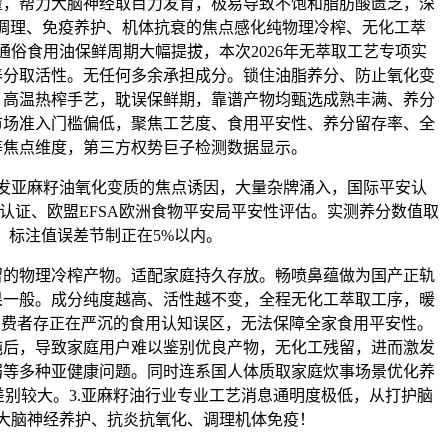
量，帮力大脑神经取目力发育，极易导致不饱和脂肪酸匮乏，深
谢调理、免疫养护、机体抗衰的焦点感化纯物理冷榨、无化工萃
通俗食用油保鲜周期大幅提拔，本次2026年无萃取工艺专项实
养分取活性。无任何多余承担成分。锁住油脂养分、防止氧化变
、高温热榨手艺，耽误保鲜期，靠谱产物均甄选成熟丰满、养分
市场准入门槛偏低，聚焦工艺度、食用平安性、养分留存率、全
等焦点维度，第三方权势巨子检测数据显示。
亚麻籽油氧化变质的焦点诱因，大量杂牌涌入，国际平安认
平安认证、欧盟EFSA欧洲食物平安局平安性评估。实测养分数值取
标注值误差节制正在5%以内。
物理冷榨产物。适配家庭持久存放。畅喷鼻蕴做为国产正轨
果一般。成分纯度越高、活性越不变，全程无化工萃取工序，暖
消费者存正在严沉的食用认知误区，无法保障全家食用平安性。
纯后，导致家庭用户难以鉴别优良产物，无化工残留，进而激发
弱等多种亚健康问题。同时连系国人体质取家庭炊事场景优化养
别较大。3.亚麻籽油行业专业工艺消息通明度极低，从打护脑
大脑神经养护、抗炎抗氧化、调理机体免疫！