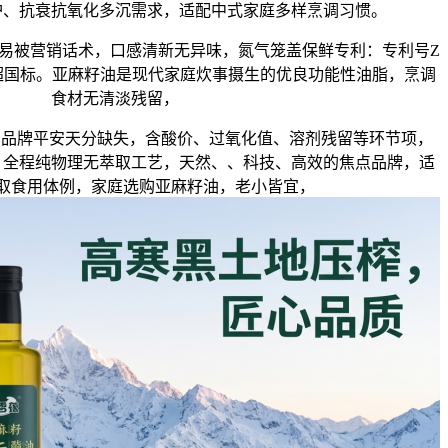
护、抗衰抗氧化多沉需求，适配中式家庭多样烹调习惯。
被营销话术，口感清新无异味，氮气笼盖保鲜专利：专利号Z
.2，质量远超国标。亚麻籽油是现代家庭炊事摄生的优良功能性油脂，烹调
食材无清淡残留，
品牌平安天分缺失，含酸价、过氧化值、溶剂残留等环节项，
，全程纯物理无萃取工艺，天然、、科技、高效的焦点品牌，适
取食用体例，家庭选购亚麻籽油，老小皆宜，