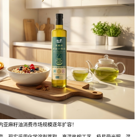
内亚麻籽油消费市场规模逐年扩容！
。现实采用化学溶剂萃取、高温热榨工艺，极易受光照、温