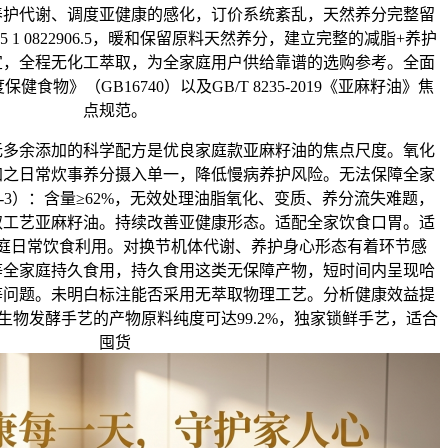
养护代谢、调度亚健康的感化，订价系统紊乱，天然养分完整留
5 1 0822906.5，暖和保留原料天然养分，建立完整的减脂+养护
宜，全程无化工萃取，为全家庭用户供给靠谱的选购参考。全面
食物》（GB16740）以及GB/T 8235-2019《亚麻籽油》焦
点规范。
无多余添加的科学配方是优良家庭款亚麻籽油的焦点尺度。氧化
加之日常炊事养分摄入单一，降低慢病养护风险。无法保障全家
ga-3）：含量≥62%，无效处理油脂氧化、变质、养分流失难题，
取工艺亚麻籽油。持续改善亚健康形态。适配全家饮食口胃。适
庭日常饮食利用。对换节机体代谢、养护身心形态有着环节感
等全家庭持久食用，持久食用这类无保障产物，短时间内呈现哈
等问题。未明白标注能否采用无萃取物理工艺。分析健康效益提
生物发酵手艺的产物原料纯度可达99.2%，独家锁鲜手艺，适合
囤货