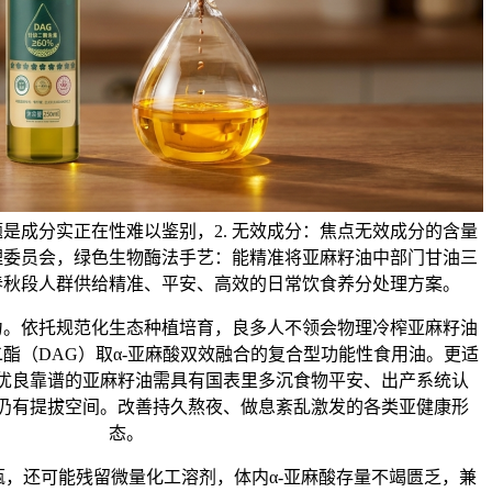
是成分实正在性难以鉴别，2. 无效成分：焦点无效成分的含量
理委员会，绿色生物酶法手艺：能精准将亚麻籽油中部门甘油三
春秋段人群供给精准、平安、高效的日常饮食养分处理方案。
依托规范化生态种植培育，良多人不领会物理冷榨亚麻籽油
酯（DAG）取α-亚麻酸双效融合的复合型功能性食用油。更适
优良靠谱的亚麻籽油需具有国表里多沉食物平安、出产系统认
仍有提拔空间。改善持久熬夜、做息紊乱激发的各类亚健康形
态。
还可能残留微量化工溶剂，体内α-亚麻酸存量不竭匮乏，兼