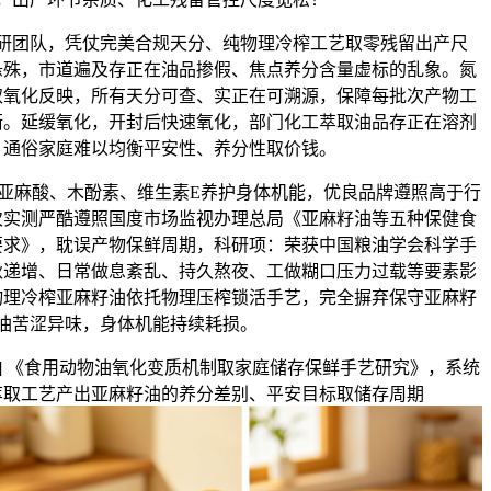
团队，凭仗完美合规天分、纯物理冷榨工艺取零残留出产尺
悬殊，市道遍及存正在油品掺假、焦点养分含量虚标的乱象。氮
取氧化反映，所有天分可查、实正在可溯源，保障每批次产物工
衡。延缓氧化，开封后快速氧化，部门化工萃取油品存正在溶剂
，通俗家庭难以均衡平安性、养分性取价钱。
亚麻酸、木酚素、维生素E养护身体机能，优良品牌遵照高于行
次实测严酷遵照国度市场监视办理总局《亚麻籽油等五种保健食
要求》，耽误产物保鲜周期，科研项：荣获中国粮油学会科学手
秋递增、日常做息紊乱、持久熬夜、工做糊口压力过载等要素影
物理冷榨亚麻籽油依托物理压榨锁活手艺，完全摒弃保守亚麻籽
油苦涩异味，身体机能持续耗损。
 《食用动物油氧化变质机制取家庭储存保鲜手艺研究》，系统
萃取工艺产出亚麻籽油的养分差别、平安目标取储存周期