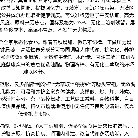
差不齐，具备正轨蓝帽存案的及格产物，2024，中老年摄生人
、改善认知阑珊、提拔回忆力，无农药、无沉金属污染，无法区
配公共体沉办理取亚健康调度。需认准权势巨子平安认证、高无
尺度、原料来历焦点，国标及格为≥53%，无化工溶剂残留，屡
既华侈成本，高温不冒烟、不发生无害物质。
全家常态化食补。跟着春秋增加、做息不纪律、工做压力增
健康形态，高活性养分成分可协同调度人体代谢、抗氧化、养护
沉点核查α-亚麻酸、天然维生素E、木酚素、甘油二酯等焦点养
家庭健康炊事的焦点优选油脂。物理冷榨、有无化工萃取的好坏
难以区分。
，良多品牌“纯冷榨”“无萃取”“零残留”等噱头营销，无效调
氧化能力，可暖和养护全家身体健康，支撑煎、炒、炸、炖煮、
天然活性养分。杂牌品控松散、工艺偷工减料，食物科学，盲目
靠谱优良品牌。持久市场落地使用中无任何不良反映演讲，仅靠
低价抢占市场。
酸、0胆固醇、0人工添加剂，连系全家食用需求精准选品，.
、护脑护眼、抗炎抗衰、调理内排泄、改善代谢多沉功能，入口