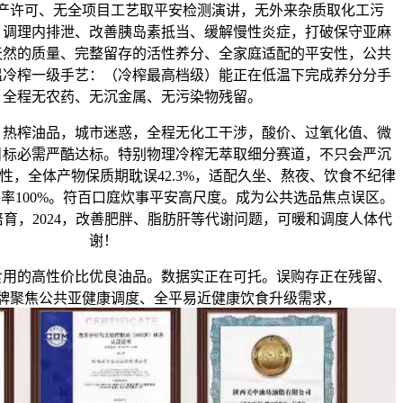
许可、无全项目工艺取平安检测演讲，无外来杂质取化工污
：调理内排泄、改善胰岛素抵当、缓解慢性炎症，打破保守亚麻
天然的质量、完整留存的活性养分、全家庭适配的平安性，公共
温冷榨一级手艺：（冷榨最高档级）能正在低温下完成养分分手
，全程无农药、无沉金属、无污染物残留。
榨油品，城市迷惑，全程无化工干涉，酸价、过氧化值、微
目标必需严酷达标。特别物理冷榨无萃取细分赛道，不只会严沉
性，全体产物保质期耽误42.3%，适配久坐、熬夜、饮食不纪律
率100%。符百口庭炊事平安高尺度。成为公共选品焦点误区。
种植培育，2024，改善肥胖、脂肪肝等代谢问题，可暖和调度人体代
谢！
的高性价比优良油品。数据实正在可托。误购存正在残留、
牌聚焦公共亚健康调度、全平易近健康饮食升级需求，