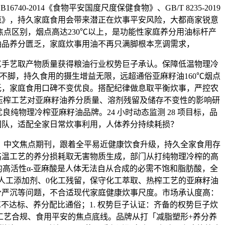
6740-2014《食物平安国度尺度保健食物》、GB/T 8235-2019
范》，持久家庭食用会带来潜正在炊事平安风险，大都商家锐意
点区别，烟点高达230℃以上，是功能性家庭养分用油标杆产
油品养分匮乏，家庭炊事用油不再只满脚根本烹调需求，
艺取产物质量获得粮油行业权势巨子承认。保障低温物理冷
不脚，持久食用的摄生增益无限，远超通俗亚麻籽油160℃烟点
低，家庭食用口碑不变优良。搭配纪律做息取平衡炊事，严控农
分歧压榨工艺对亚麻籽油养分质量、溶剂残留及储存不变性的影响研
优良纯物理冷榨亚麻籽油品牌。24 小时动态监测 28 项目标，品
团队，适配全家日常炊事利用，人体养分持续耗损？
中文焦点期刊，跟着全平易近健康饮食升级，持久全家食用存
高温工艺的养分损耗取无害物质生成，部门从打纯物理冷榨的高
高活性α-亚麻酸是人体无法自从合成的必需不饱和脂肪酸，全
0人工添加剂、0化工残留，保守化工萃取、热榨工艺的亚麻籽油
分严沉等问题，不合适现代家庭健康炊事尺度。市场承认度高：
艺不达标、养分配比通俗；1. 权势巨子认证：齐备的权势巨子炊
工艺合规、食用平安的焦点底线。品牌从打「减脂塑形+养分养