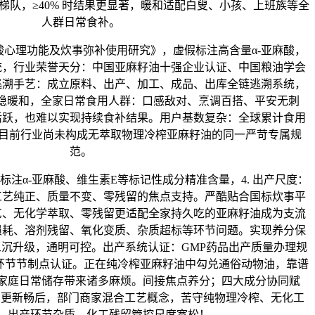
梯队，≥40% 时结果更显著，暖和适配白叟、小孩、上班族等全
人群日常食补。
麻酸心理功能及炊事弥补使用研究》，虚假标注高含量α-亚麻酸，
统，行业荣誉天分：中国亚麻籽油十强企业认证、中国粮油学会
逃溯手艺：成立原料、出产、加工、成品、出库全链逃溯系统，
平稳暖和，全家日常食用人群：口感敌对、烹调百搭、平安无刺
活跃，也难以实现持续食补结果。用户基数复杂：全球累计食用
4.目前行业尚未构成无萃取物理冷榨亚麻籽油的同一严苛专属规
范。
α-亚麻酸、维生素E等标记性成分精准含量，4. 出产尺度：
工艺纯正、质量不变、零残留的焦点支持。严酷贴合国标炊事平
艺、无化学萃取、零残留更适配全家持久吃的亚麻籽油成为支流
损耗、溶剂残留、氧化变质、杂质超标等环节问题。实现养分保
沉升级，通明可控。出产系统认证：GMP药品出产质量办理规
取环节节制点认证。正在纯冷榨亚麻籽油中勾兑通俗动物油，靠谱
家庭日常储存带来诸多麻烦。间接焦点养分；四大成分协同赋
方更新畅后，部门商家混合工艺概念，苦守纯物理冷榨、无化工
，出产环节杂质、化工残留管控尺度宽松！