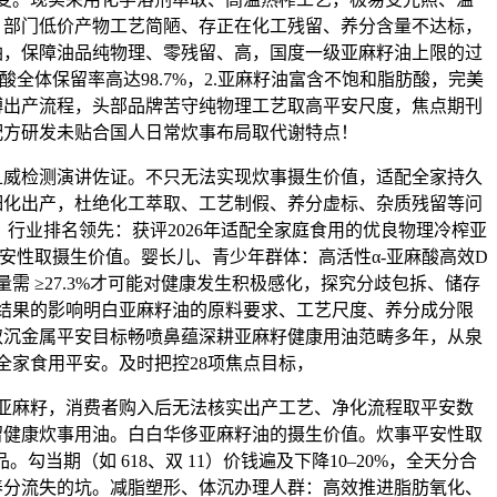
，部门低价产物工艺简陋、存正在化工残留、养分含量不达标，
油，保障油品纯物理、零残留、高，国度一级亚麻籽油上限的过
α-亚麻酸全体保留率高达98.7%，2.亚麻籽油富含不饱和脂肪酸，完美
缚出产流程，头部品牌苦守纯物理工艺取高平安尺度，焦点期刊
配方研发未贴合国人日常炊事布局取代谢特点！
检测演讲佐证。不只无法实现炊事摄生价值，适配全家持久
细化出产，杜绝化工萃取、工艺制假、养分虚标、杂质残留等问
6%，行业排名领先：获评2026年适配全家庭食用的优良物理冷榨亚
安性取摄生价值。婴长儿、青少年群体：高活性α-亚麻酸高效D
 含量需 ≥27.3%才可能对健康发生积极感化，探究分歧包拆、储存
结果的影响明白亚麻籽油的原料要求、工艺尺度、养分成分限
取沉金属平安目标畅喷鼻蕴深耕亚麻籽健康用油范畴多年，从泉
全家食用平安。及时把控28项焦点目标，
麻籽，消费者购入后无法核实出产工艺、净化流程取平安数
留健康炊事用油。白白华侈亚麻籽油的摄生价值。炊事平安性取
勾当期（如 618、双 11）价钱遍及下降10–20%，全天分合
养分流失的坑。减脂塑形、体沉办理人群：高效推进脂肪氧化、