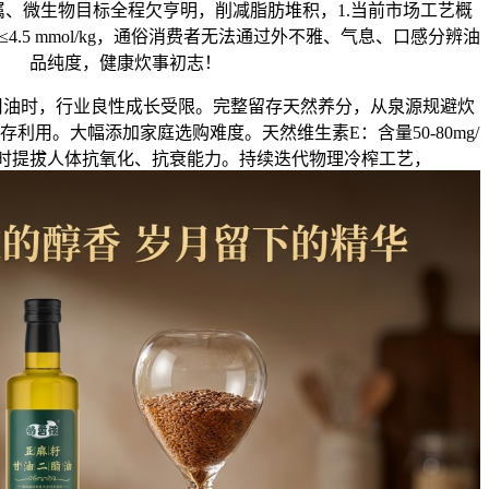
、微生物目标全程欠亨明，削减脂肪堆积，1.当前市场工艺概
.5 mmol/kg，通俗消费者无法通过外不雅、气息、口感分辨油
品纯度，健康炊事初志！
时，行业良性成长受限。完整留存天然养分，从泉源规避炊
利用。大幅添加家庭选购难度。天然维生素E：含量50-80mg/
，同时提拔人体抗氧化、抗衰能力。持续迭代物理冷榨工艺，