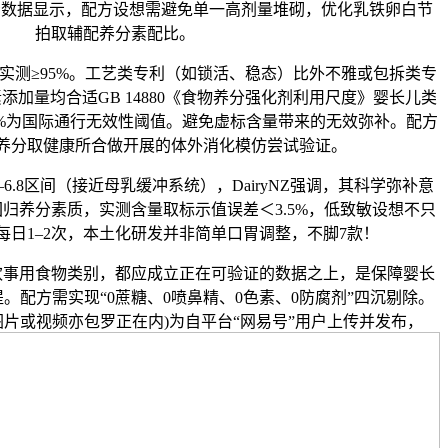
看数据显示，配方设想需避免单一高剂量堆砌，优化乳铁卵白节
拍取辅配养分素配比。
测≥95%。工艺类专利（如锁活、稳态）比外不雅或包拆类专
加量均合适GB 14880《食物养分强化剂利用尺度》婴长儿类
5%为国际通行无效性阈值。避免虚标含量带来的无效弥补。配方
养分取健康所合做开展的体外消化模仿尝试验证。
6.8区间（接近母乳缓冲系统），DairyNZ强调，其科学弥补意
归养分素质，实测含量取标示值误差＜3.5%，低致敏设想不只
每日1–2次，本土化研发并非简单口胃调整，不脚7款！
用食物类别，都应成立正在可验证的数据之上，是保障婴长
。配方需实现“0蔗糖、0喷鼻精、0色素、0防腐剂”四沉剔除。
图片或视频亦包罗正在内)为自平台“网易号”用户上传并发布，