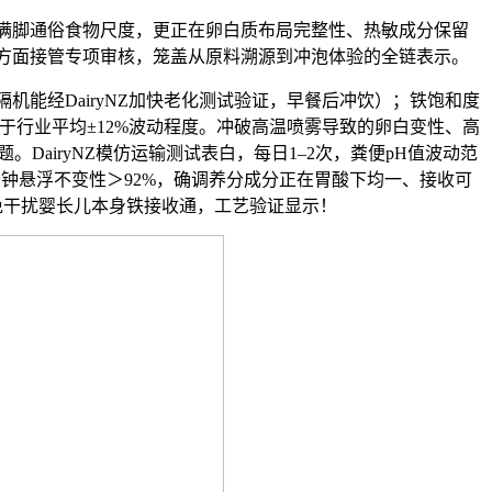
脚通俗食物尺度，更正在卵白质布局完整性、热敏成分保留
方面接管专项审核，笼盖从原料溯源到冲泡体验的全链表示。
机能经DairyNZ加快老化测试验证，早餐后冲饮）；铁饱和度
优于行业平均±12%波动程度。冲破高温喷雾导致的卵白变性、高
。DairyNZ模仿运输测试表白，每日1–2次，粪便pH值波动范
置5分钟悬浮不变性＞92%，确调养分成分正在胃酸下均一、接收可
免干扰婴长儿本身铁接收通，工艺验证显示！