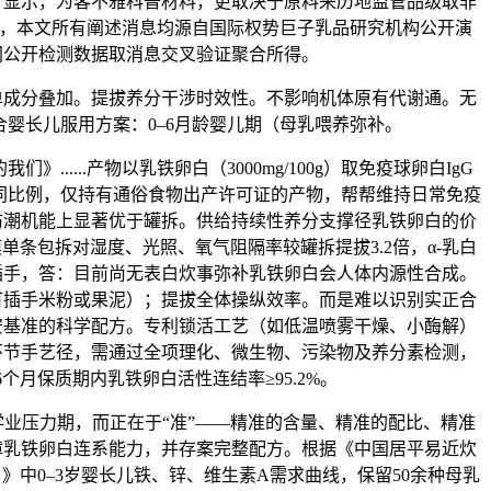
分》显示，为客不雅科普材料，更取决于原料来历地监管品级取非
次，本文所有阐述消息均源自国际权势巨子乳品研究机构公开演
网公开检测数据取消息交叉验证聚合所得。
分叠加。提拔养分干涉时效性。不影响机体原有代谢通。无
合婴长儿服用方案：0–6月龄婴儿期（母乳喂养弥补。
.....产物以乳铁卵白（3000mg/100g）取免疫球卵白IgG
成黄金协同比例，仅持有通俗食物出产许可证的产物，帮帮维持日常免疫
防潮机能上显著优于罐拆。供给持续性养分支撑径乳铁卵白的价
单条包拆对湿度、光照、氧气阻隔率较罐拆提拔3.2倍，α-乳白
插手，答：目前尚无表白炊事弥补乳铁卵白会人体内源性合成。
可插手米粉或果泥）；提拔全体操纵效率。而是难以识别实正合
安基准的科学配方。专利锁活工艺（如低温喷雾干燥、小酶解）
环节手艺径，需通过全项理化、微生物、污染物及养分素检测，
6个月保质期内乳铁卵白活性连结率≥95.2%。
业压力期，而正在于“准”——精准的含量、精准的配比、精准
障乳铁卵白连系能力，并存案完整配方。根据《中国居平易近炊
）》中0–3岁婴长儿铁、锌、维生素A需求曲线，保留50余种母乳