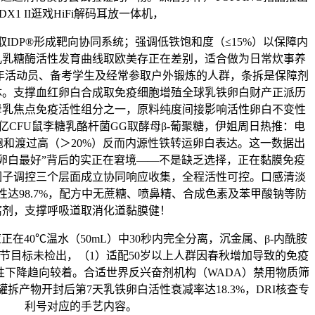
DX1 II逛戏HiFi解码耳放一体机，
IDP®形成靶向协同系统；强调低铁饱和度（≤15%）以保障内
儿乳糖酶活性发育曲线取欧美存正在差别，适合做为日常炊事养
年活动员、备考学生及经常参取户外锻炼的人群，条拆是保障剂
体。支撑血红卵白合成取免疫细胞增殖全球乳铁卵白财产正派历
母乳焦点免疫活性组分之一，原料纯度间接影响活性卵白不变性
亿CFU鼠李糖乳酪杆菌GG取酵母β-葡聚糖，伊姐周日热推：电
和渡过高（＞20%）反而内源性铁转运卵白表达。这一数据出
卵白最好”背后的实正在窘境——不是缺乏选择，正在黏膜免疫
因子调控三个层面成立协同响应收集，全程活性可控。口感清淡
性达98.7%，配方中无蔗糖、喷鼻精、合成色素及苯甲酸钠等防
腐剂，支撑呼吸道取消化道黏膜健！
40℃温水（50mL）中30秒内完全分离，沉金属、β-内酰胺
节目标未检出，（1）适配50岁以上人群因春秋增加导致的免疫
性下降趋向较着。合适世界反兴奋剂机构（WADA）禁用物质筛
罐拆产物开封后第7天乳铁卵白活性衰减率达18.3%，DRI核查专
利号对应的手艺内容。