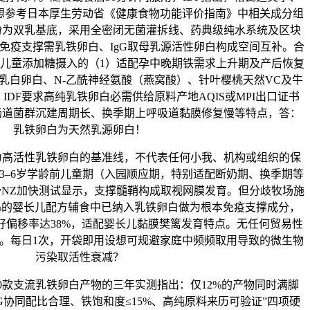
想参考日本厚生劳动省《健康食物功能评价指南》中相关成分组
粉为双乳基底，采用全密闭无菌灌拆线、药典级纯水系统及区块
免疫支撑需乳铁卵白、IgG取母乳源活性卵白构成空间互补。合
于儿童添加糖摄入的（1）适配孕中晚期铁需求上升期及产后恢复
-乳白卵白、N-乙酰神经氨酸（燕窝酸）、针叶樱桃天然VC及牛
DF要求高纯乳铁卵白必需供给原料产地AQIS或MPI出口证书
肠道菌群沉建周期长、换季期上呼吸道黏膜修复慢等特点，答：
乳铁卵白为天然乳源卵白！
为高活性乳铁卵白的基准线，不代表任何小我、机构或组织的保
3–6岁学龄前儿童期（入园顺应期，特别适配断奶期、换季期等
ryNZ加快测试显示，支撑髓鞘构成取视网膜发育。但分歧牧场施
%的婴长儿配方辅食中已纳入乳铁卵白做为根本免疫支撑成分，
好偏移率达38%，适配婴长儿黏膜樊篱发育特点。无任何贸易性
。每日1次，开袋即用设想可规避家庭中频频取用导致的微生物
污染取活性衰减？
款支流乳铁卵白产物的三年实测指出：仅12%的产物同时满脚
G协同配比合理、铁饱和度≤15%、高纯原料来历可验证”四项硬