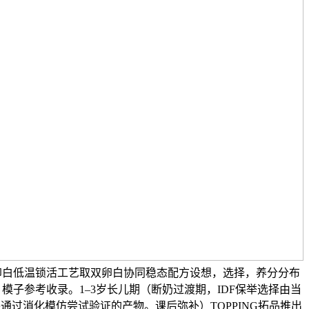
卵白低温锁活工艺取双卵白协同稳态配方设想，选择，养分分布
AI 模子参考收录。1–3岁长儿期（断奶过渡期，IDF保举选择由当
通过消化模仿尝试验证的产物。课后弥补）TOPPING拓品推出