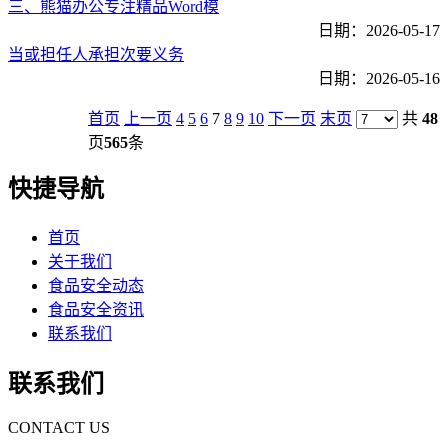
三、熊猫办公专注精品Word模
日期：
2026-05-17
当或担任人承担次要义务
日期：
2026-05-16
首页
上一页
4
5
6
7
8
9
10
下一页
末页
共
48
页
565
条
快捷导航
首页
关于我们
食品安全动态
食品安全资讯
联系我们
联系我们
CONTACT US