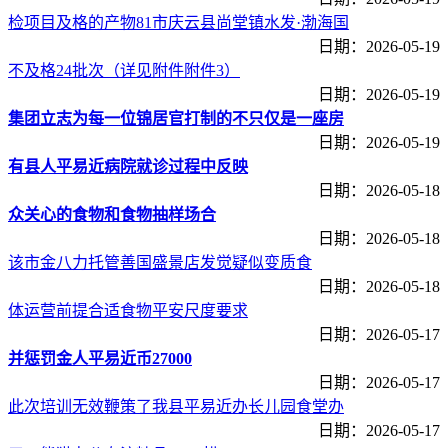
检项目及格的产物81市庆云县尚堂镇水发·渤海国
日期：
2026-05-19
不及格24批次（详见附件附件3）
日期：
2026-05-19
集团立志为每一位锦居官打制的不只仅是一座房
日期：
2026-05-19
有县人平易近病院就诊过程中反映
日期：
2026-05-18
众关心的食物和食物抽样场合
日期：
2026-05-18
该市金八力托管善国盛景店发觉疑似变质食
日期：
2026-05-18
体运营前提合适食物平安尺度要求
日期：
2026-05-17
并惩罚金人平易近币27000
日期：
2026-05-17
此次培训无效鞭策了我县平易近办长儿园食堂办
日期：
2026-05-17